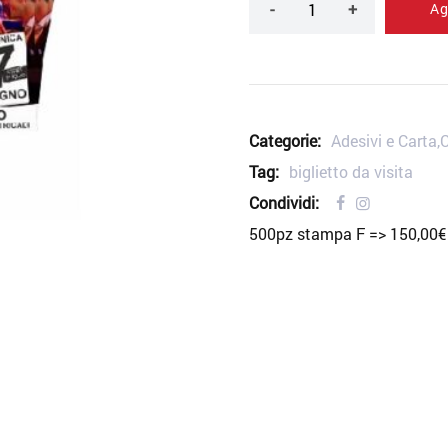
Ag
Quantità
Categorie:
Adesivi e Carta
,
Tag:
biglietto da visita
Condividi:
500pz stampa F => 150,00€