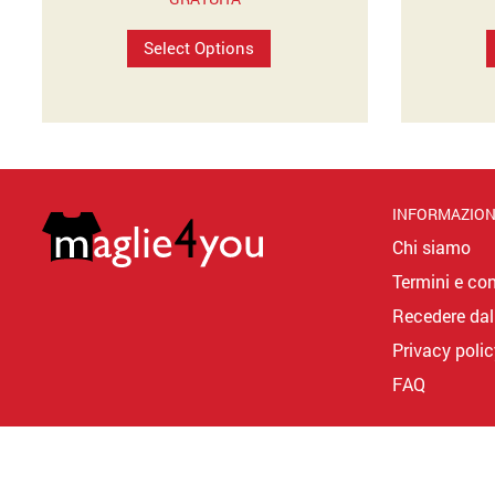
prezzo:
Select Options
da
27,65€
a
36,90€
INFORMAZION
Chi siamo
Termini e con
Recedere dal
Privacy polic
FAQ