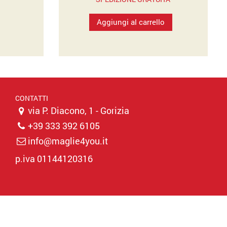
prezzo:
Aggiungi al carrello
da
15,00€
a
19,50€
CONTATTI
via P. Diacono, 1 - Gorizia
+39 333 392 6105
info@maglie4you.it
p.iva 01144120316