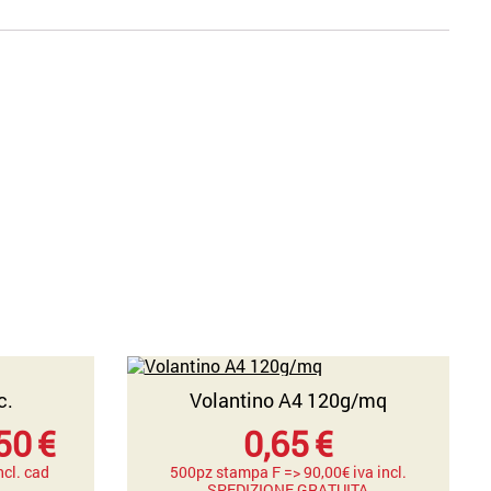
c.
Volantino A4 120g/mq
Fascia
50
€
0,65
€
di
ncl. cad
500pz stampa F => 90,00€ iva incl.
SPEDIZIONE GRATUITA