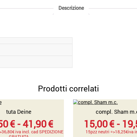
Descrizione
Prodotti correlati
tuta Deine
compl. Sham m.
Fascia
50
€
-
41,90
€
15,00
€
-
19,
di
=>36,80€ iva incl. cad SPEDIZIONE
15pzz neutri =>18,25€iva i
GRATUITA