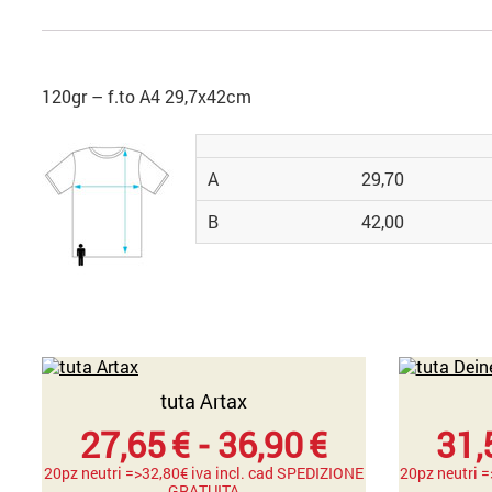
120gr – f.to A4 29,7x42cm
A
29,70
B
42,00
tuta Artax
Fascia
27,65
€
-
36,90
€
31,
di
20pz neutri =>32,80€ iva incl. cad SPEDIZIONE
20pz neutri 
GRATUITA